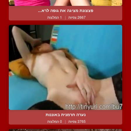
פצצונת מציגה את גופה לרא...
2667 צפיות
|
1 המלצות
נערה חרמנית באוננות
3765 צפיות
|
0 המלצות