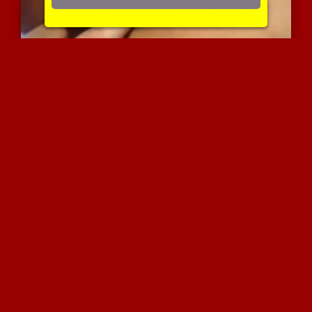
זוג בסרט פורנו ביתי
3628 צפיות
|
1 המלצות