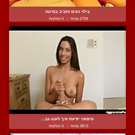
בילוי נעים וחביב במיטה
2759 צפיות
|
0 המלצות
טיפאני יודעת איך לענג גב...
3813 צפיות
|
0 המלצות