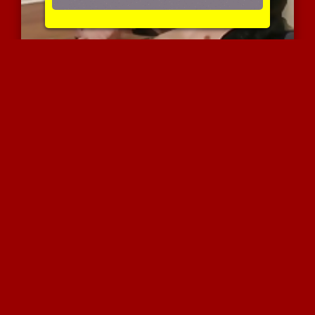
סמול עלי, אני יודעת מה א...
3579 צפיות
|
1 המלצות