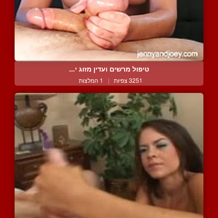
טיפול מרשים ועדין מזוג י...
3251 צפיות
|
1 המלצות