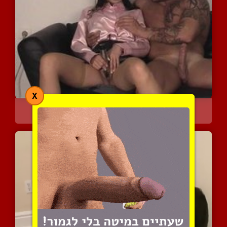
X
אשה לבושה מטפלת בגבר ערו...
4109 צפיות
|
0 המלצות