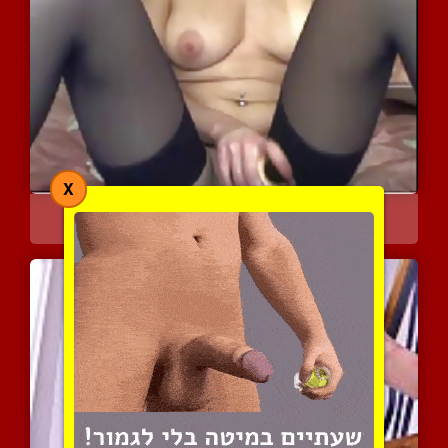
X
מופע לייב פרטי
3851 צפיות
|
0 המלצות