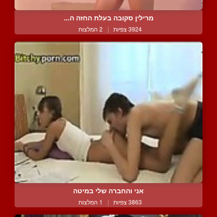
מרילין סקובה בעלת החזה ה...
3924 צפיות
|
2 המלצות
אני והחברה שלי במיטה
3863 צפיות
|
1 המלצות