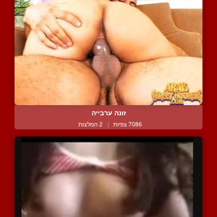
זונה ערבייה
7086 צפיות
|
2 המלצות