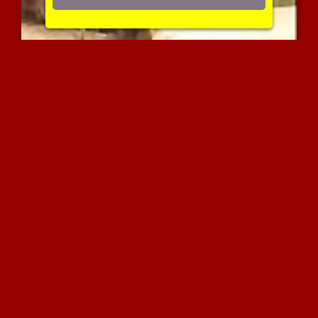
ערבייה חמה חושקת בבולבול
5080 צפיות
|
2 המלצות