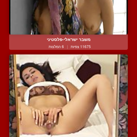
משבר ישראלי-פלסטיני
11675 צפיות
|
6 המלצות