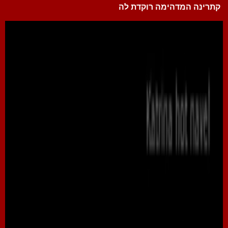
קתרינה המדהימה רוקדת לה