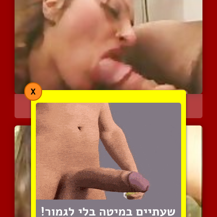
X
חרמנית נהנית מזין
4215 צפיות
|
0 המלצות