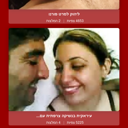
ליהוק לסרט פורנו
4653 צפיות
|
2 המלצות
עיראקית בנשיקה צרפתית עם...
5225 צפיות
|
4 המלצות