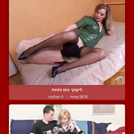
ליקוקי כוס ותחת
5876 צפיות
|
0 המלצות