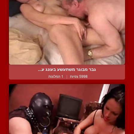
גבר מבוגר משתעשע בעונג ע...
5998 צפיות
|
1 המלצות