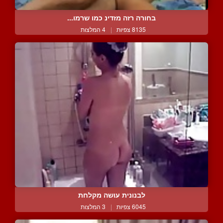
בחורה רזה מזדינ כמו שרמו...
8135 צפיות
|
4 המלצות
לבנונית עושה מקלחת
6045 צפיות
|
3 המלצות