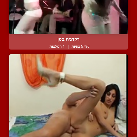
רקדנית בטן
5790 צפיות
|
1 המלצות