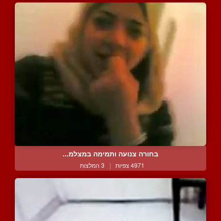
בחורה צנועה ותמימה במצלמ...
4971 צפיות
|
3 המלצות