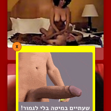
X
זוג ערבי עושה אהבה בתשוק...
5667 צפיות
|
2 המלצות