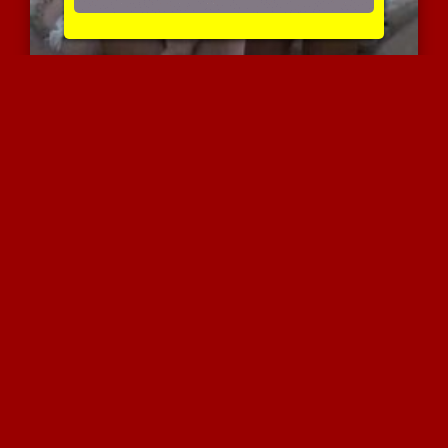
מציצה מדהימה מברונטית
3726 צפיות
|
0 המלצות