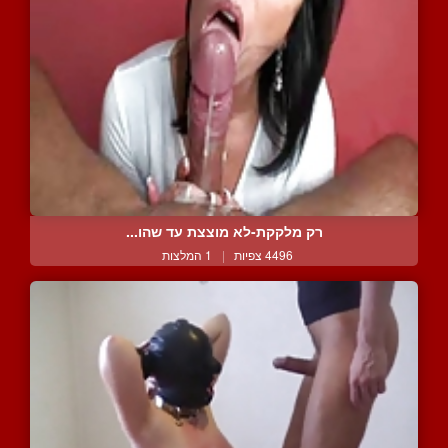
רק מלקקת-לא מוצצת עד שהו...
4496 צפיות
|
1 המלצות