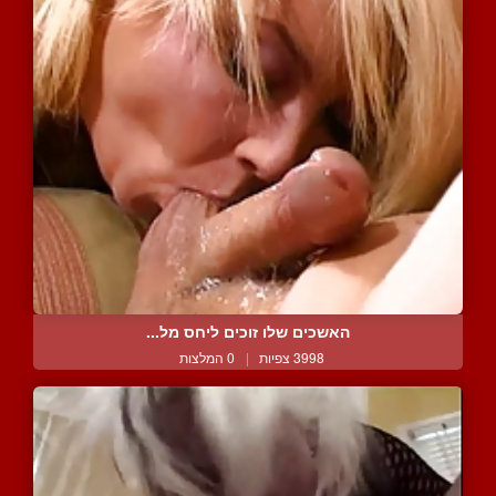
האשכים שלו זוכים ליחס מל...
3998 צפיות
|
0 המלצות