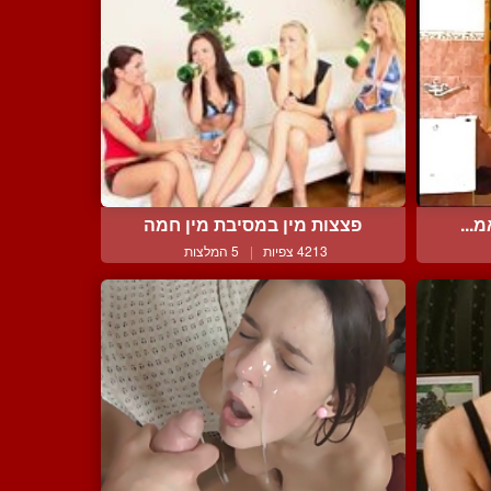
...
פצצות מין במסיבת מין חמה
4213 צפיות
|
5 המלצות