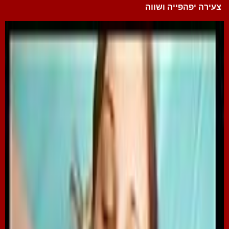
צעירה יפהפייה ושווה