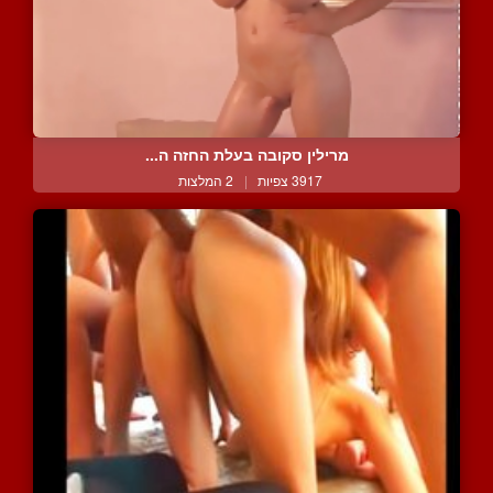
מרילין סקובה בעלת החזה ה...
3917 צפיות
|
2 המלצות