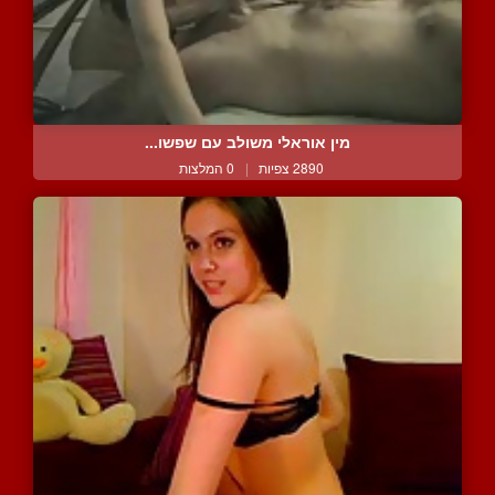
מין אוראלי משולב עם שפשו...
2890 צפיות
|
0 המלצות