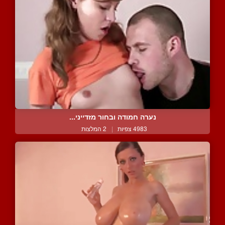
נערה חמודה ובחור מזדייני...
4983 צפיות
|
2 המלצות