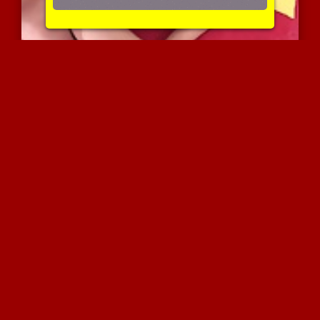
בלונדינית שופעת מזדווגת ...
7779 צפיות
|
7 המלצות