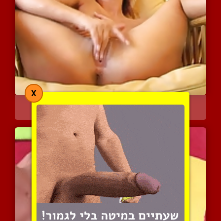
X
סבטלה מאוננת ומשפריצה חל...
4993 צפיות
|
0 המלצות