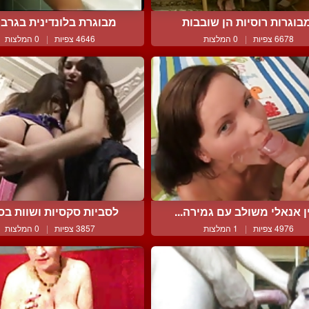
בוגרות רוסיות הן שובבות
מבוגרת בלונדינית בגרביונ
6678 צפיות
|
0 המלצות
4646 צפיות
|
0 המלצות
ן אנאלי משולב עם גמירה...
לסביות סקסיות ושוות בסצ
4976 צפיות
|
1 המלצות
3857 צפיות
|
0 המלצות