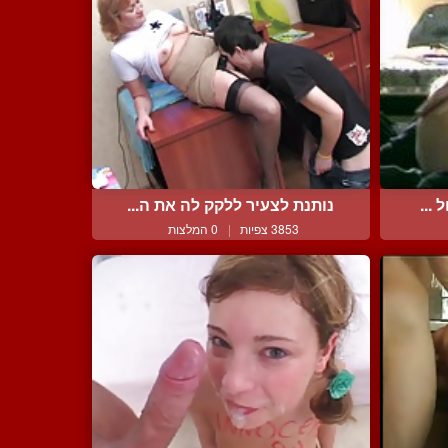
...
נותנת לצעיר ללקק לה את ה...
3853 צפיות
|
0 המלצות