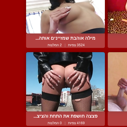
מילה אוהבת שמזיינים אותה...
3524 צפיות
|
2 המלצות
פצצה חושפת את התחת והציצ...
4169 צפיות
|
0 המלצות