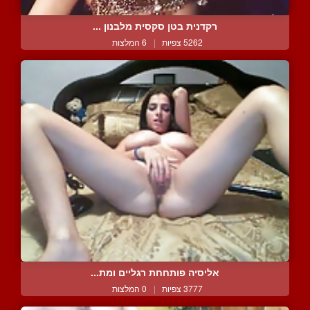
רקדנית בטן סקסית מלבנון ...
5262 צפיות
|
6 המלצות
אליסיה פותחחת רגליים ומת...
3777 צפיות
|
0 המלצות