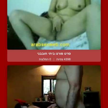
סרט פורנו ביתי חובבני
4398 צפיות
|
0 המלצות