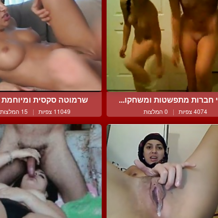
 חברות מתפשטות ומשחקו...
שרמוטה סקסית ומיוחמת אש
4074 צפיות
|
0 המלצות
11049 צפיות
|
15 המלצות