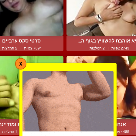
א אוהבת להשוויץ בגוף ה...
סרטי סקס ערביים
2743 צפיות
|
2 המלצות
7691 צפיות
|
2 המלצות
X
אנחנו מאלגיריה
מילף מוצצת ומזדיינת
4485 צפיות
|
0 המלצות
6137 צפיות
|
1 המלצות