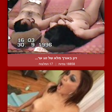
זיון באורך מלא של זוג ער...
18858 צפיות
|
17 המלצות