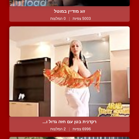
זוג מזדיין במוטל
5003 צפיות
|
0 המלצות
רקדנית בטן עם חזה גדול ו...
6996 צפיות
|
2 המלצות