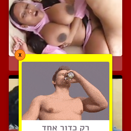
X
קבלו את ניקי גונזלס השופ...
3951 צפיות
|
3 המלצות