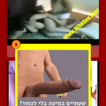
X
צילום ביתי באיכות חובבני...
3939 צפיות
|
1 המלצות