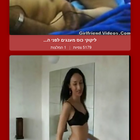
ליקוקי כוס מענגים לפני ה...
5179 צפיות
|
1 המלצות