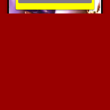
האקסית שלי
4104 צפיות
|
0 המלצות