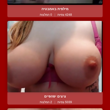
מילפית באמבטיה
4248 צפיות
|
0 המלצות
ציצים יפהפיים
5039 צפיות
|
2 המלצות