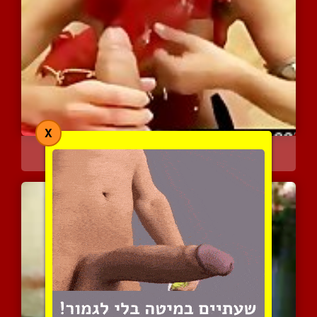
X
ערבייה ואמריקאי ביחד במי...
4530 צפיות
|
4 המלצות