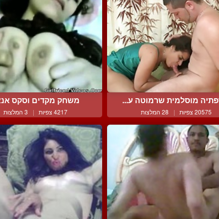
תיה מוסלמית שרמוטה ע...
משחק מקדים וסקס אנא
20575 צפיות
|
28 המלצות
4217 צפיות
|
3 המלצות