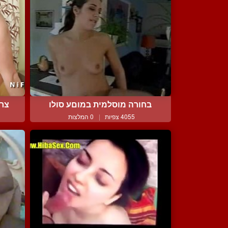
בחורה מוסלמית במוםע סולו
צרפ
4055 צפיות
|
0 המלצות