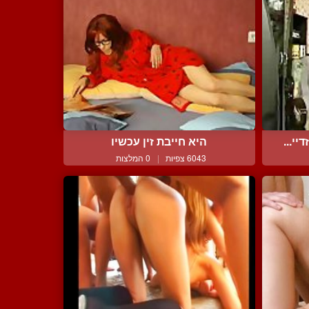
י...
היא חייבת זין עכשיו
6043 צפיות
|
0 המלצות