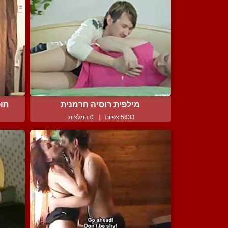
מילפית רוסיה חרמנית
תופ
5633 צפיות
|
0 המלצות