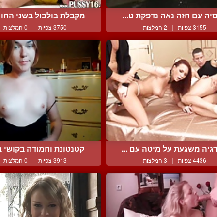
סיה עם חזה נאה נדפקת ט...
מקבלת בולבול בשני החורי
3155 צפיות
|
2 המלצות
3750 צפיות
|
0 המלצות
גיה משגעת על מיטה עם ...
קטנטונת וחמודה בקושי בת
4436 צפיות
|
3 המלצות
3913 צפיות
|
0 המלצות