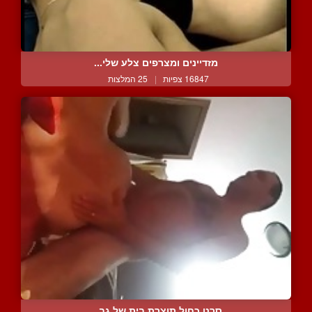
מזדיינים ומצרפים צלע שלי...
16847 צפיות
|
25 המלצות
סרט כחול תוצרת בית של גב...