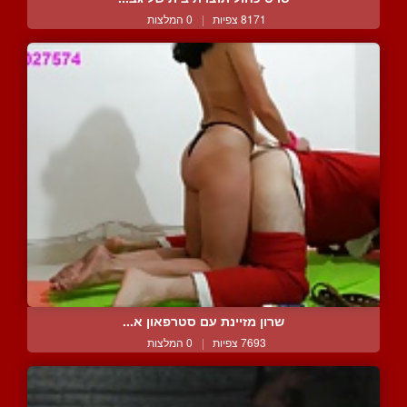
8171 צפיות
|
0 המלצות
שרון מזיינת עם סטרפאון א...
7693 צפיות
|
0 המלצות