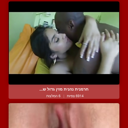
חרמנית נהנית מזין גדול ש...
6914 צפיות
|
6 המלצות