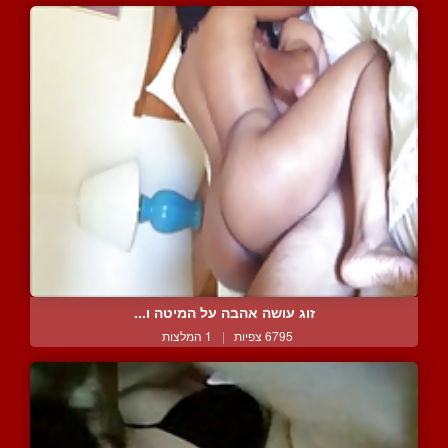
זוג עושה אהבה על המיטה ו...
6795 צפיות
|
1 המלצות