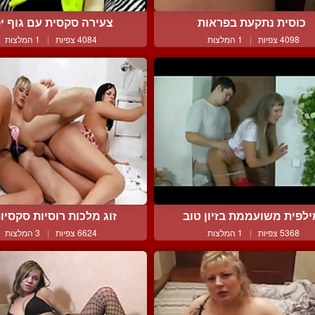
כוסית נתקעת בפראות
צעירה סקסית עם גוף י
4098 צפיות
|
1 המלצות
4084 צפיות
|
1 המלצות
ילפית משועממת בזיון טוב
זוג מלכות רוסיות סקסיות 
5368 צפיות
|
1 המלצות
6624 צפיות
|
3 המלצות