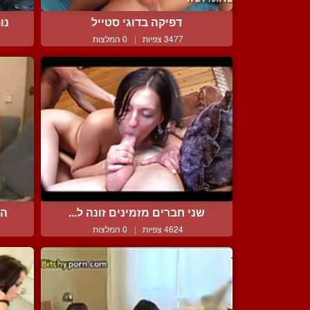
דפיקה בדוגי סטייל
נו
3477 צפיות
|
0 המלצות
שני חברים מזמינים זונה ל...
הו
4624 צפיות
|
0 המלצות