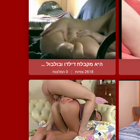
היא מקבלת דילדו ובולבול ...
2618 צפיות
|
0 המלצות