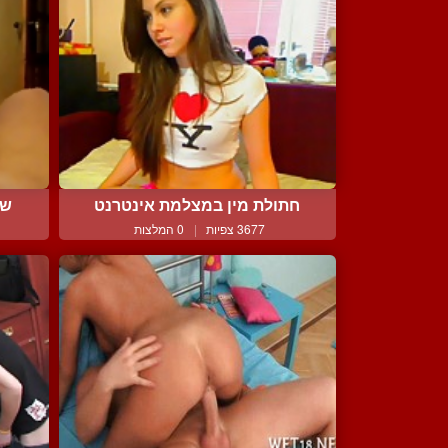
חתולת מין במצלמת אינטרנט
שמ
3677 צפיות
|
0 המלצות