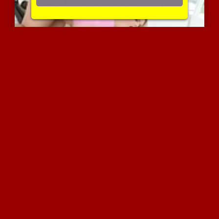
משחקים קינקיים בין זוג ל...
2264 צפיות
|
0 המלצות