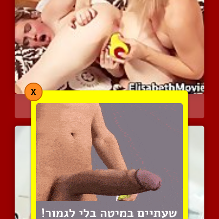
X
שתי חרמניות זנותיות נהנו...
2426 צפיות
|
4 המלצות