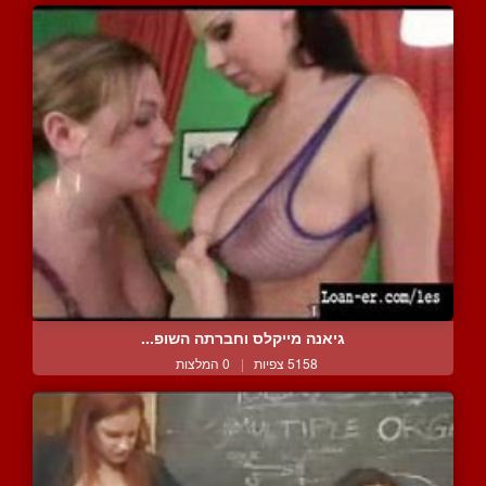
גיאנה מייקלס וחברתה השופ...
5158 צפיות
|
0 המלצות