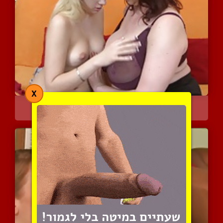
X
אמא שופעת ובתה הבלונדיני...
4059 צפיות
|
7 המלצות