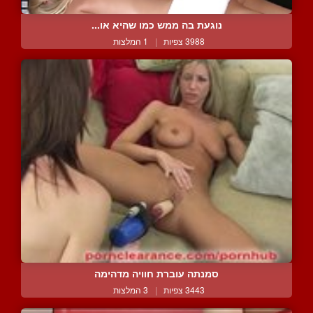
נוגעת בה ממש כמו שהיא או...
3988 צפיות
|
1 המלצות
סמנתה עוברת חוויה מדהימה
3443 צפיות
|
3 המלצות