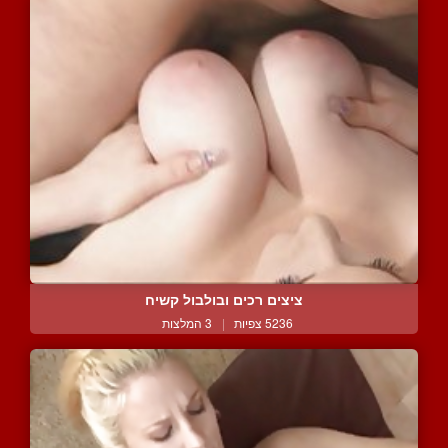
ציצים רכים ובולבול קשיח
5236 צפיות
|
3 המלצות