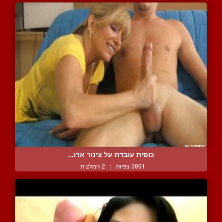
כוסית עובדת על צינור ארו...
3891 צפיות
|
2 המלצות