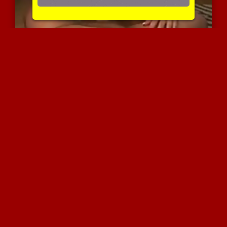
תירגע,אתה בידיים טובות
4384 צפיות
|
1 המלצות