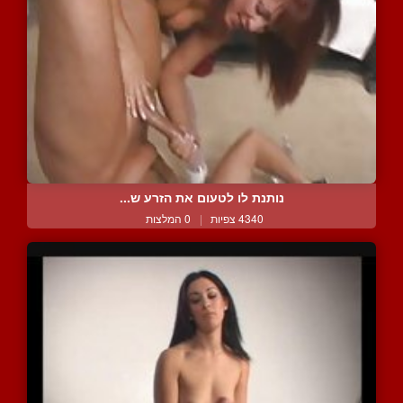
נותנת לו לטעום את הזרע ש...
4340 צפיות
|
0 המלצות