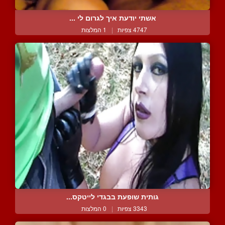
אשתי יודעת איך לגרום לי ...
4747 צפיות
|
1 המלצות
גותית שופעת בבגדי לייטקס...
3343 צפיות
|
0 המלצות