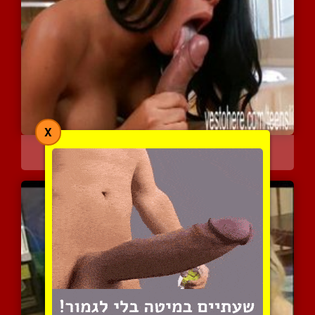
X
ריהאנה ריימס נותנת פינוק...
3982 צפיות
|
2 המלצות