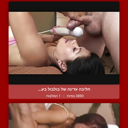
חליבה עדינה של בולבול בע...
3893 צפיות
|
1 המלצות