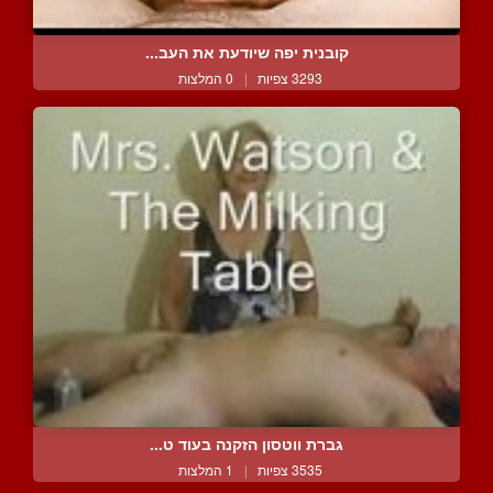
קובנית יפה שיודעת את העב...
3293 צפיות
|
0 המלצות
גברת ווטסון הזקנה בעוד ט...
3535 צפיות
|
1 המלצות