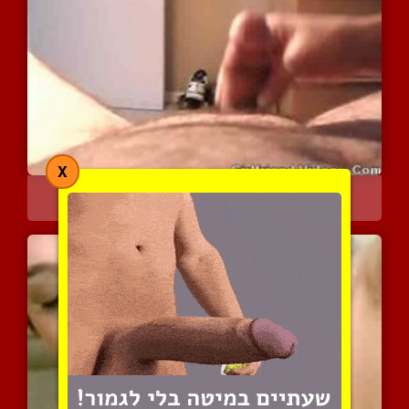
X
שפשוף קינקי
3177 צפיות
|
0 המלצות