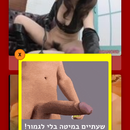
X
מלכת סאדו יפנית מספקת את...
3971 צפיות
|
1 המלצות