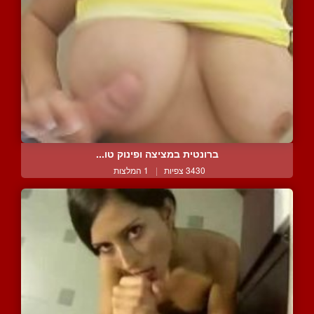
ברונטית במציצה ופינוק טו...
3430 צפיות
|
1 המלצות