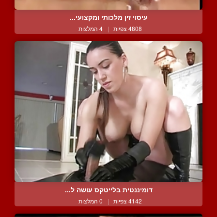
עיסוי זין מלכותי ומקצועי...
4808 צפיות
|
4 המלצות
דומיננטית בלייטקס עושה ל...
4142 צפיות
|
0 המלצות