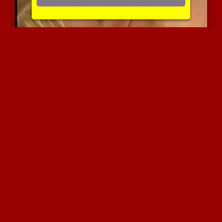
מקומו של זין הוא בין שדי...
2448 צפיות
|
0 המלצות