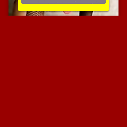
ידיים מקצועיות ועובדות ז...
3644 צפיות
|
0 המלצות