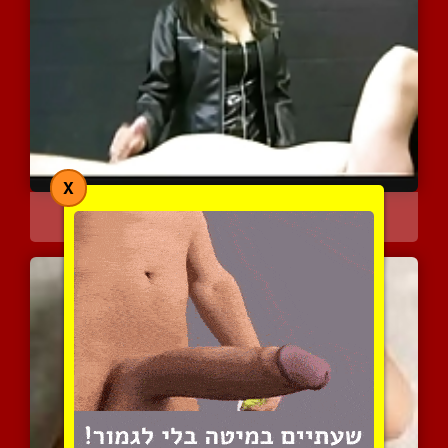
X
אוסף של נשים לבושות חולב...
5913 צפיות
|
2 המלצות