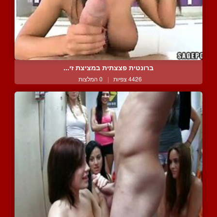
ברונטית פצצתית במציצת זי...
4426 צפיות
|
0 המלצות