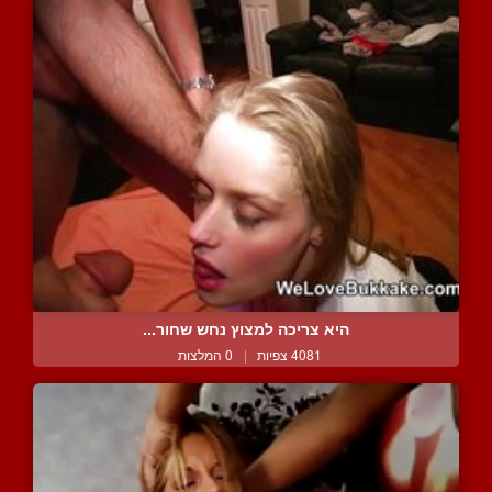
היא צריכה למצוץ נחש שחור...
4081 צפיות
|
0 המלצות