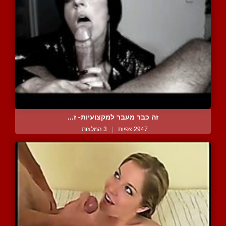
זה כבר מעבר למקצועיות- ז...
2947 צפיות
|
3 המלצות