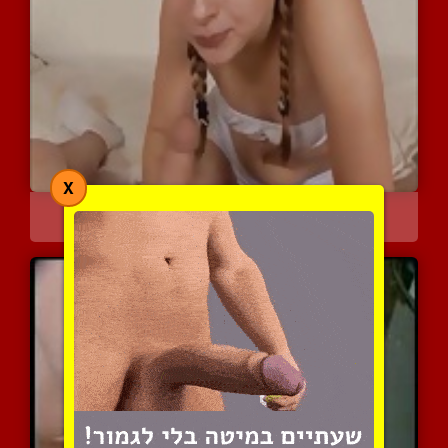
X
איזה כיף למצוץ זין
4103 צפיות
|
0 המלצות