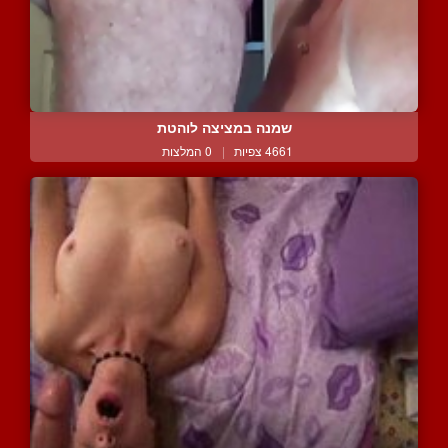
שמנה במציצה לוהטת
4661 צפיות
|
0 המלצות