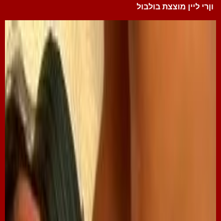
וןרי ליין מוצצת בולבול