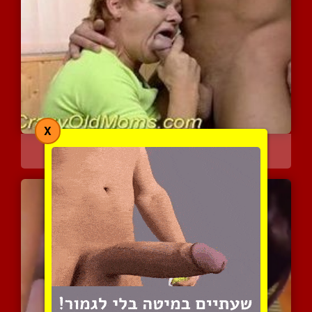
X
אמא מבוגרת במציצה משגעת
4435 צפיות
|
0 המלצות