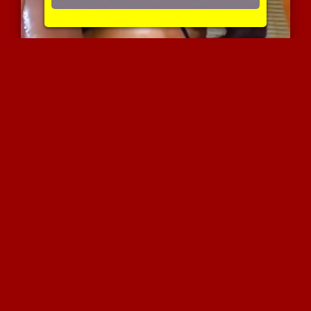
מילף לוהטת מכניסה הכל פנ...
3837 צפיות
|
1 המלצות