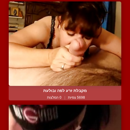
מקבלת זרע לפה ובולעת
5698 צפיות
|
0 המלצות