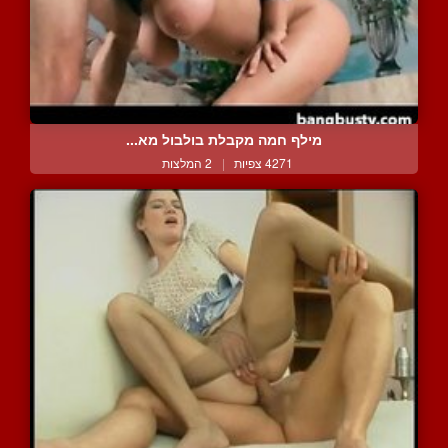
מילף חמה מקבלת בולבול מא...
4271 צפיות
|
2 המלצות