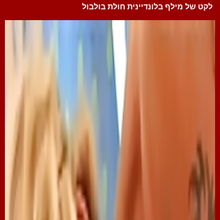
לקט של מילף בלונדיינית חולת בולבול