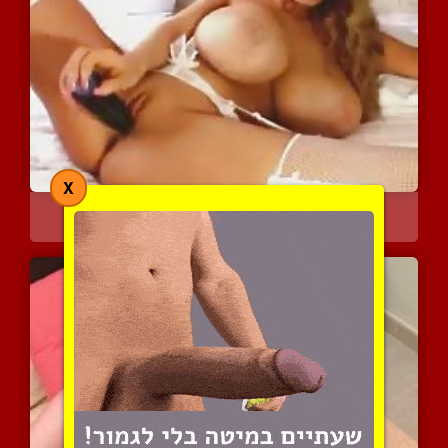
X
מילף עם שדיים שופעים ווי...
4094 צפיות
|
0 המלצות