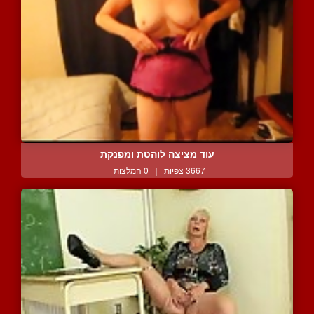
עוד מציצה לוהטת ומפנקת
3667 צפיות
|
0 המלצות