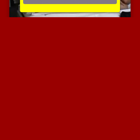
אשה עגלגלה תפסה לה עלם נ...
4633 צפיות
|
1 המלצות