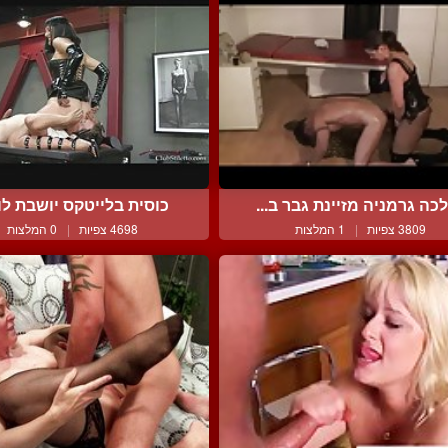
כה גרמניה מזיינת גבר ב...
כוסית בלייטקס יושבת לו ע
3809 צפיות
|
1 המלצות
4698 צפיות
|
0 המלצות