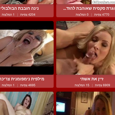
גרת סקסית שאוהבת להזד...
נינה חובבת הבולבולי
4770 צפיות
|
0 המלצות
4204 צפיות
|
1 המלצות
זיין את אשתי
מילפית נימפומנית צריכה 
6909 צפיות
|
15 המלצות
4695 צפיות
|
1 המלצות