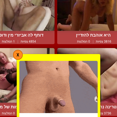
היא אוהבת להזדיין
דוחף לה אביזרי מין ודופק
3816 צפיות
|
0 המלצות
4854 צפיות
|
1 המלצות
X
רינה נהנית מזין שחור ג...
הרגליים המהממות של מ
3736 צפיות
|
0 המלצות
3585 צפיות
|
0 המלצות