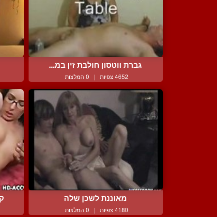
גברת ווטסון חולבת זין במ...
4652 צפיות
|
0 המלצות
מאוננת לשכן שלה
קט
4180 צפיות
|
0 המלצות