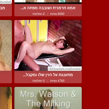
אמא חרמנית ושובבה מפתה א...
מבו
8392 צפיות
|
2 המלצות
מתענגת על הזין שלו ומקבל...
4783 צפיות
|
0 המלצות