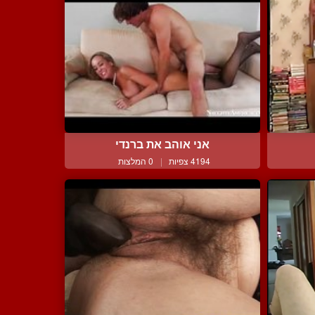
אני אוהב את ברנדי
4194 צפיות
|
0 המלצות