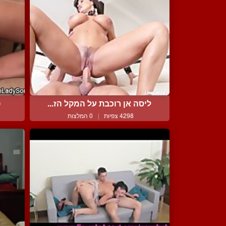
ליסה אן רוכבת על המקל הז...
פ
4298 צפיות
|
0 המלצות