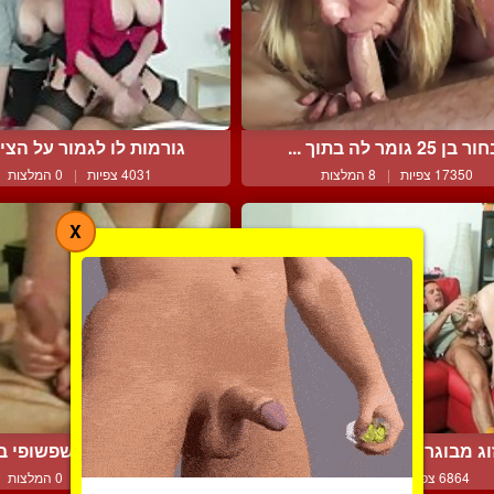
ר בן 25 גומר לה בתוך ...
גורמות לו לגמור על הציצי
17350 צפיות
|
8 המלצות
4031 צפיות
|
0 המלצות
X
וג מבוגר מפתה זוג נשוי ...
לקט מטריף של שפשופי בול
6864 צפיות
|
1 המלצות
5405 צפיות
|
0 המלצות