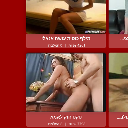
...
מילף כוסית עושה אנאלי
4261 צפיות
|
0 המלצות
ב...
סקס חזק לאמא
7793 צפיות
|
2 המלצות