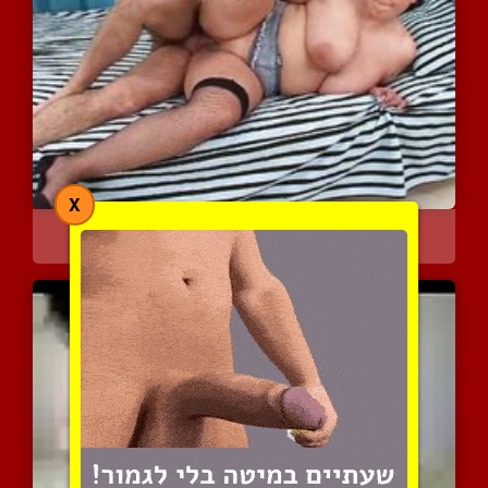
X
דופק האמהות
4847 צפיות
|
1 המלצות