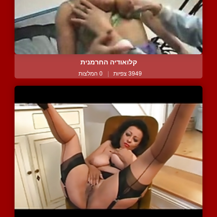
קלואודיה החרמנית
3949 צפיות
|
0 המלצות