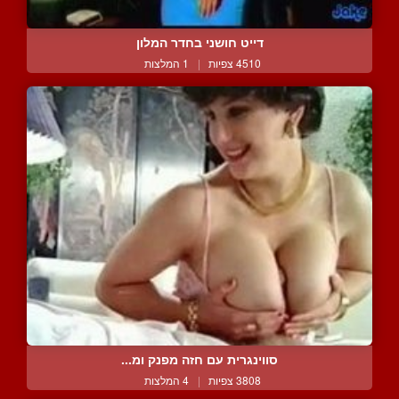
דייט חושני בחדר המלון
4510 צפיות
|
1 המלצות
סווינגרית עם חזה מפנק ומ...
3808 צפיות
|
4 המלצות