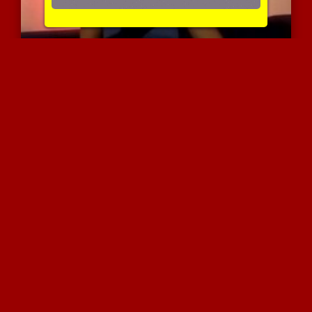
מילף חמודה לובשת גרביוני...
3803 צפיות
|
0 המלצות