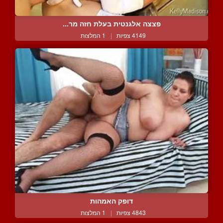
פצצה אלגנטית בעלת חזה מר...
4149 צפיות
|
1 המלצות
דופק האמהות
4843 צפיות
|
1 המלצות