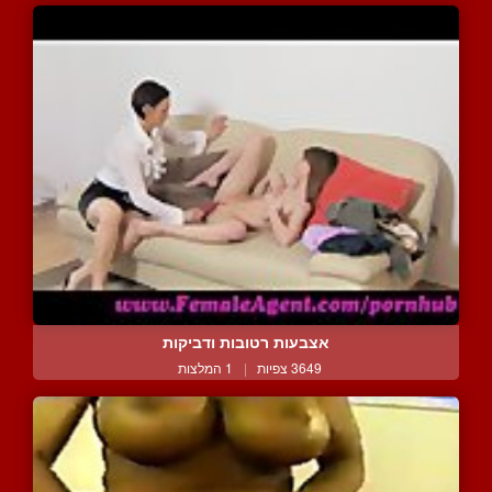
אצבעות רטובות ודביקות
3649 צפיות
|
1 המלצות