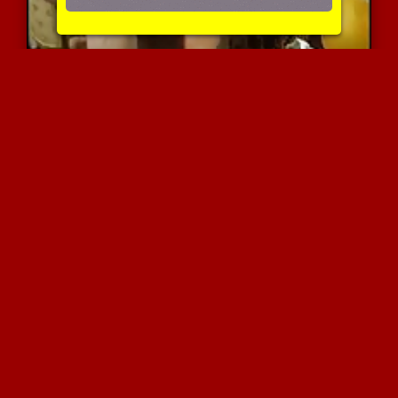
זקנות וצעירים
29940 צפיות
|
8 המלצות