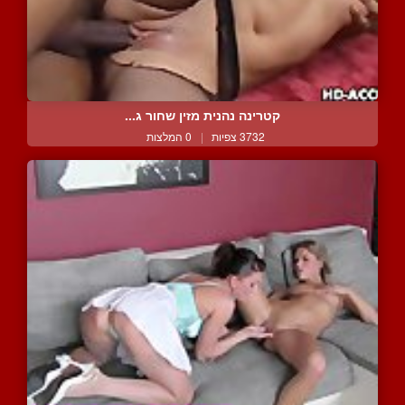
קטרינה נהנית מזין שחור ג...
3732 צפיות
|
0 המלצות