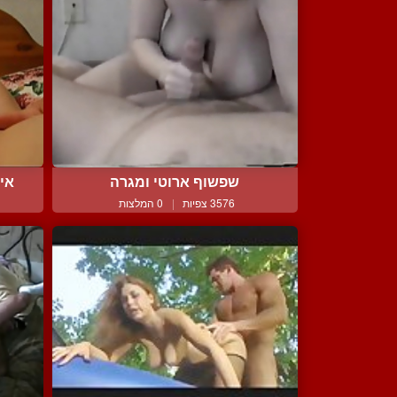
שפשוף ארוטי ומגרה
איש
3576 צפיות
|
0 המלצות