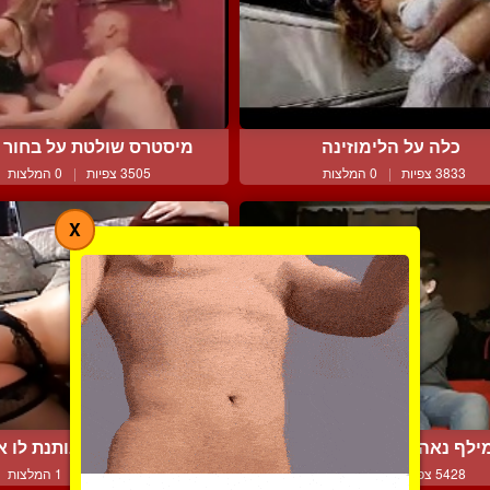
כלה על הלימוזינה
מיסטרס שולטת על בחור קי
3833 צפיות
|
0 המלצות
3505 צפיות
|
0 המלצות
X
ילף נאה ונער בזיווג איר...
ונסה הסקסית נותנת לו את
5428 צפיות
|
2 המלצות
4375 צפיות
|
1 המלצות