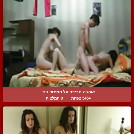
אורגיה חביבה על המיטה בס...
5454 צפיות
|
0 המלצות