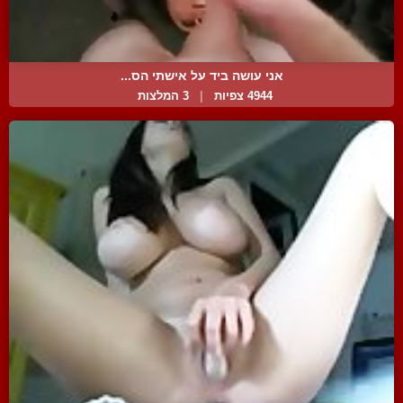
אני עושה ביד על אישתי הס...
4944 צפיות
|
3 המלצות