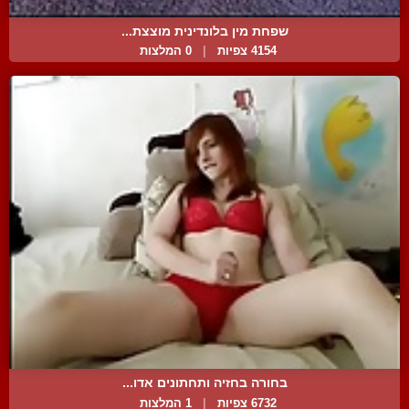
שפחת מין בלונדינית מוצצת...
4154 צפיות
|
0 המלצות
בחורה בחזיה ותחתונים אדו...
6732 צפיות
|
1 המלצות