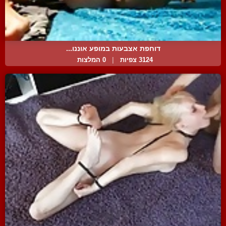
דוחפת אצבעות במופע אוננו...
3124 צפיות
|
0 המלצות