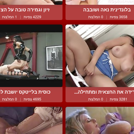
בלונדינית נאה ושובבה
זיון וגמירה טובה על הציצ
3658 צפיות
|
0 המלצות
4229 צפיות
|
1 המלצות
ידה את החצאית ומתחילה...
כוסית בלייטקס יושבת לו ע
3281 צפיות
|
0 המלצות
4695 צפיות
|
0 המלצות