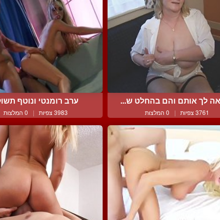
ה לך אותם והם בהחלט ש...
ערב רומנטי ונוטף תשו
3761 צפיות
|
0 המלצות
3983 צפיות
|
0 המלצות