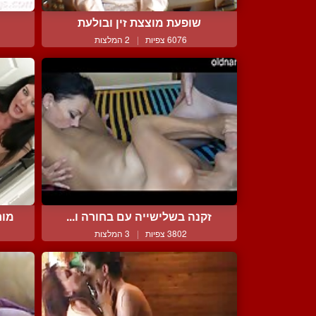
שופעת מוצצת זין ובולעת
6076 צפיות
|
2 המלצות
זקנה בשלישייה עם בחורה ו...
מור
3802 צפיות
|
3 המלצות