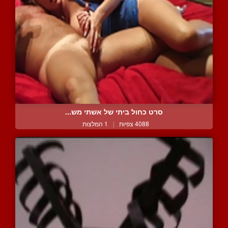
סרט כחול ביתי של אשתי מש...
4088 צפיות
|
1 המלצות