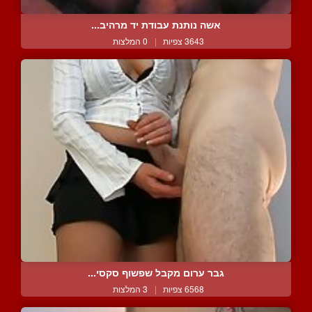
אשה נותנת עבודת יד מרהיב...
3643 צפיות
|
0 המלצות
גבר ערום מקבל שפשוף סקסי...
6568 צפיות
|
3 המלצות