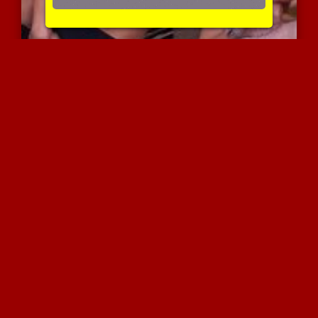
לטינית חרמנית חשופת חזה ...
2828 צפיות
|
0 המלצות