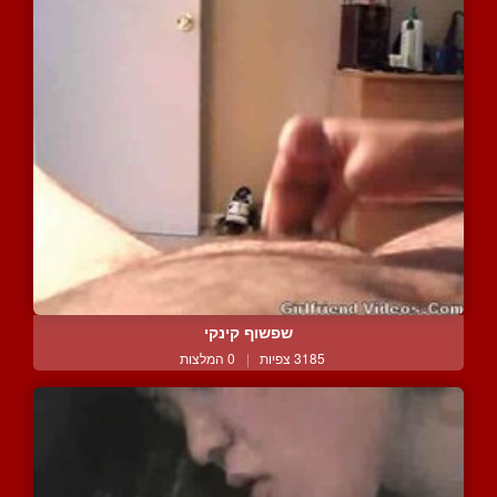
שפשוף קינקי
3185 צפיות
|
0 המלצות