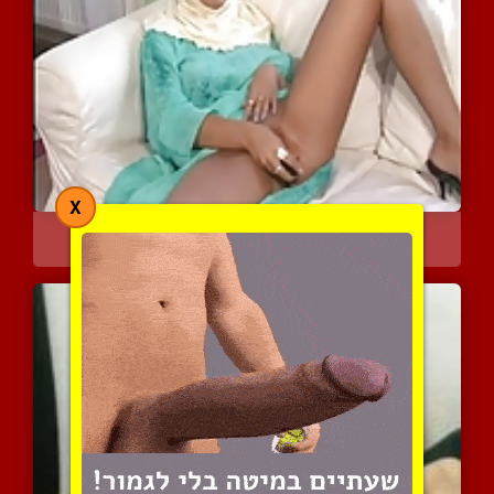
X
היפיופה הזאת אוהבת להשתו...
4014 צפיות
|
6 המלצות