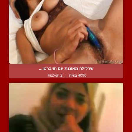
שרלילה מאוננת עם הויברטו...
4090 צפיות
|
2 המלצות