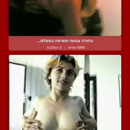
בחורה צנועה ותמימה במצלמ...
4969 צפיות
|
3 המלצות