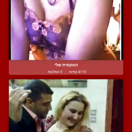
האקסית שלי
4110 צפיות
|
0 המלצות