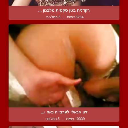
רקדנית בטן סקסית מלבנון ...
5264 צפיות
|
6 המלצות
זיון אנאלי לערבייה נאה ו...
10339 צפיות
|
5 המלצות