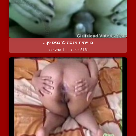
כווייתית מנסה להכניס זין...
5161 צפיות
|
1 המלצות