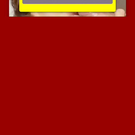
צעירה חרמנית במציצת בולב...
4352 צפיות
|
1 המלצות