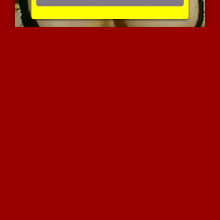
סנדוויץ מרוקאי
4623 צפיות
|
1 המלצות