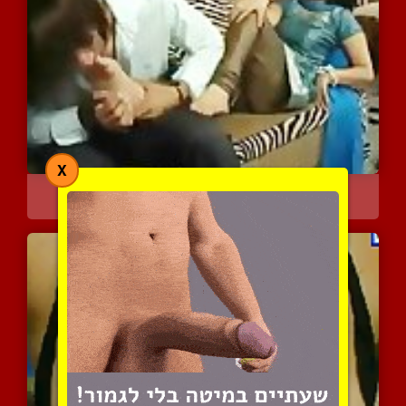
X
פוט פטיש קינקי
3940 צפיות
|
0 המלצות