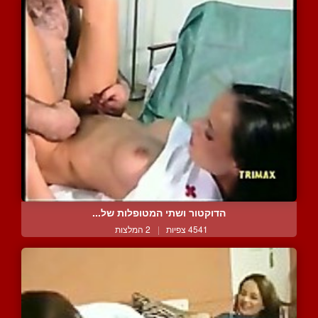
הדוקטור ושתי המטופלות של...
4541 צפיות
|
2 המלצות