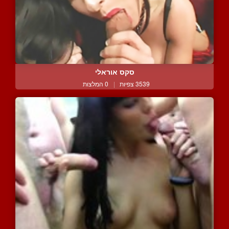
סקס אוראלי
3539 צפיות
|
0 המלצות