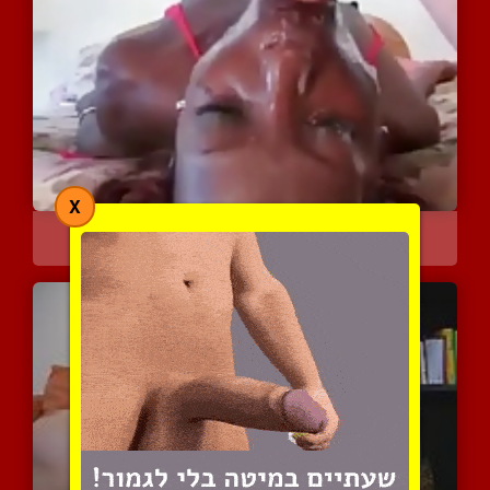
X
כלבה שחורה משומשת כחור א...
4051 צפיות
|
1 המלצות