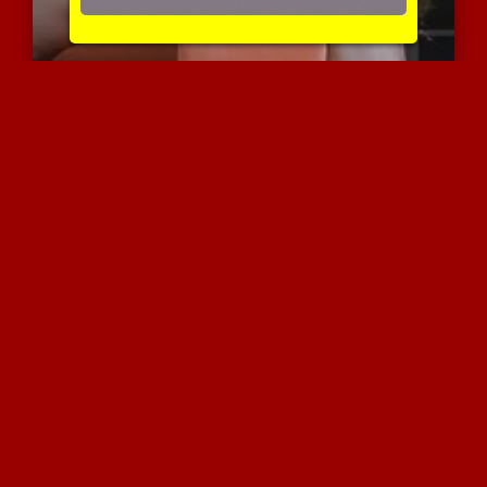
צעירה מטפלת בביצים,זין ו...
4481 צפיות
|
1 המלצות