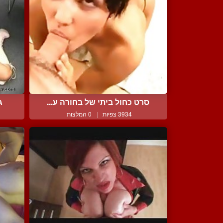
סרט כחול ביתי של בחורה ע...
ג
3934 צפיות
|
0 המלצות